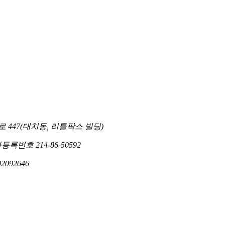
447(대치동, 리틀팍스 빌딩)
| 사업자등록번호 214-86-50592
2092646