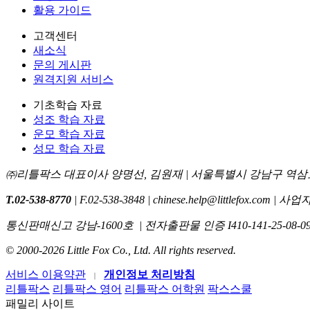
활용 가이드
고객센터
새소식
문의 게시판
원격지원 서비스
기초학습 자료
성조 학습 자료
운모 학습 자료
성모 학습 자료
㈜리틀팍스 대표이사 양명선, 김원재 | 서울특별시 강남구 역삼로 
T.02-538-8770
| F.02-538-3848 | chinese.help@littlefox.com 
통신판매신고 강남-1600호
| 전자출판물 인증 I410-141-25-08-09
© 2000-2026 Little Fox Co., Ltd. All rights reserved.
서비스 이용약관
개인정보 처리방침
리틀팍스
리틀팍스 영어
리틀팍스 어학원
팍스스쿨
패밀리 사이트