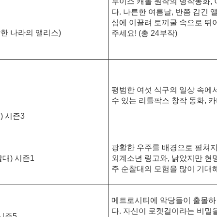
루이스 캐롤 원작의 명작동화,
다. 나른한 여름날, 반쯤 감긴
심에 이끌려 토끼굴 속으로 뛰
한 나라의 앨리스)
주세요! (총 24부작)
평범한 여섯 식구의 일상 속에서
수 있는 리틀팍스 창작 동화, 카
 시즌3
광활한 우주를 배경으로 펼쳐지
대) 시즌1
외계소년 링고와, 낡았지만 현
주 순찰대의 모험을 많이 기대해 
메트로시티에 악당들이 출몰하면
다. 자신이 로켓걸이라는 비밀
시즌5