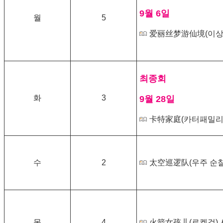
9월 6일
월
5
爱丽丝梦游仙境(이상
최종회
화
3
9월 28일
卡特家庭(카터패밀리)
수
2
太空巡逻队(우주 순찰
목
4
火箭女孩儿(로켓걸) 