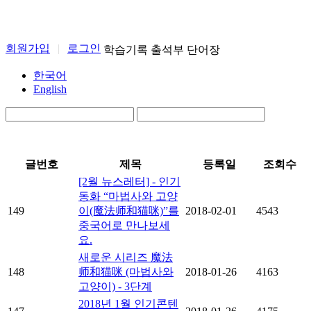
회원가입
|
로그인
학습기록
출석부
단어장
한국어
English
글번호
제목
등록일
조회수
[2월 뉴스레터] - 인기
동화 “마법사와 고양
149
이(魔法师和猫咪)”를
2018-02-01
4543
중국어로 만나보세
요.
새로운 시리즈 魔法
148
师和猫咪 (마법사와
2018-01-26
4163
고양이) - 3단계
2018년 1월 인기콘텐