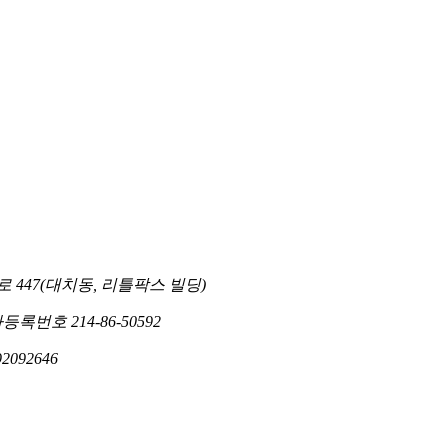
447(대치동, 리틀팍스 빌딩)
| 사업자등록번호 214-86-50592
2092646